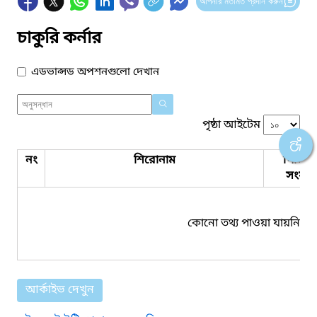
আপনার মতামত প্রদান করুন
চাকুরি কর্নার
এডভান্সড অপশনগুলো দেখান
পৃষ্ঠা আইটেম
নং
শিরোনাম
পিডিএ
সংযুক্ত
কোনো তথ্য পাওয়া যায়নি।
আর্কাইভ দেখুন