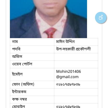
নাম
মাঈন উদ্দিন
পদবি
উপ-সহকারী প্রকৌশলী
অফিস
ওয়েব পোর্টল
Mohin201406
ইমেইল
@gmail.com
ফোন (অফিস)
০১৮১৭৫৯৭৮৩৯
ইন্টারকম
কক্ষ নম্বর
মোবাইল
০১৮১৭৫৯৭৮৩৯