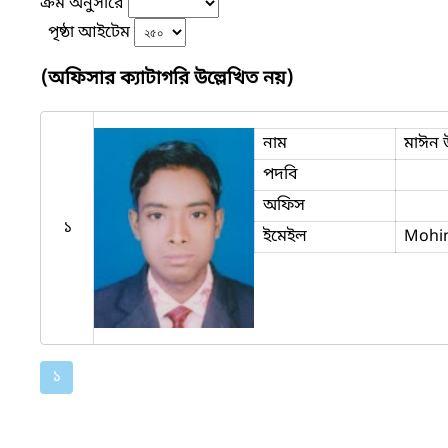
ক্রম অনুসারে
পৃষ্ঠা আইটেম
(অফিসার ক্যাটাগরি উল্লেখিত নয়)
নাম
মাঈন উ
পদবি
অফিস
১
ইমেইল
Mohi
১