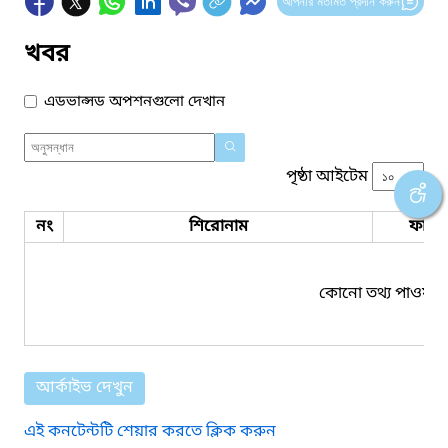
আপনার মতামত প্রদান করুন
খবর
এডভান্সড অপশনগুলো দেখান
পৃষ্ঠা আইটেম
নং
শিরোনাম
ফাইল
কোনো তথ্য পাওয়া য
আর্কাইভ দেখুন
এই কনটেন্টটি শেয়ার করতে ক্লিক করুন